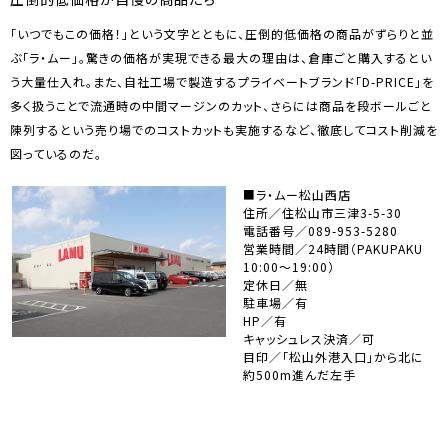
「いつでもこの価格！」という文字とともに、圧倒的低価格の商品がずらりと並
ぶ「ラ・ムー」。驚きの価格が実現できる最大の理由は、倉庫ごと購入するとい
う大量仕入れ。また、自社工場で製造するプライベートブランド「D-PRICE」を
多く扱うことで流通時の中間マージンのカット、さらには商品を段ボールごと
陳列するという売り場でのコストカットも実施するなど、徹底してコスト削減を
図っているのだ。
■ラ・ムー松山西店
住所／住松山市三津3-5-30
電話番号／089-953-5280
営業時間／24時間（PAKUPAKU
10:00～19:00）
定休日／無
駐車場／有
HP／有
キャッシュレス決済／可
目印／「松山外港入口」から北に
約500m進んだ左手