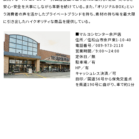
安心・安全を大事にしながら革新を続けている。また、「オリジナルBOX」とい
う消費者の声を活かしたプライベートブランドを持ち、素材の持ち味を最大限
に引き出したハイクオリティな商品を提供している。
■マルヨシセンター余戸店
住所／住松山市余戸東1-10-40
電話番号／089-973-2110
営業時間／9:00～24:00
定休日／無
駐車場／有
HP／有
キャッシュレス決済／可
目印／国道56号から保免交差点
を県道190号に曲がり、車で約1分