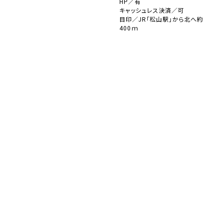
HP／有
キャッシュレス決済／可
目印／JR「松山駅」から北へ約
400ｍ