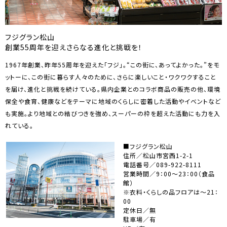
フジグラン松山
創業55周年を迎えさらなる進化と挑戦を！
1967年創業、昨年55周年を迎えた「フジ」。“この街に、あってよかった。”をモ
ットーに、この街に暮らす人々のために、さらに楽しいこと・ワクワクすること
を届け、進化と挑戦を続けている。県内企業とのコラボ商品の販売の他、環境
保全や食育、健康などをテーマに地域のくらしに密着した活動やイベントなど
も実施。より地域との結びつきを強め、スーパーの枠を超えた活動にも力を入
れている。
■フジグラン松山
住所／松山市宮西1-2-1
電話番号／089-922-8111
営業時間／9：00～23：00（食品
館）
※衣料・くらしの品フロアは～21：
00
定休日／無
駐車場／有