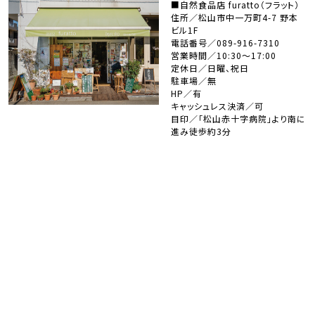
■自然食品店 furatto（フラット）
住所／松山市中一万町4-7 野本
ビル1F
電話番号／089-916-7310
営業時間／10:30～17:00
定休日／日曜、祝日
駐車場／無
HP／有
キャッシュレス決済／可
目印／「松山赤十字病院」より南に
進み徒歩約3分