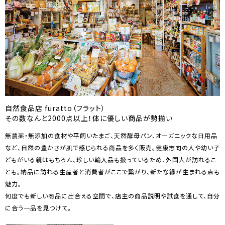
自然食品店 furatto（フラット）
その数なんと2000点以上！体に優しい商品が勢揃い
無農薬・無添加の食材や平飼いたまご、天然酵母パン、オーガニックな日用品
など、自然の豊かさが肌で感じられる商品を多く販売。健康志向の人や幼い子
どもがいる親はもちろん、珍しい輸入品も扱っているため、外国人が訪れるこ
とも。納品に訪れる生産者と消費者がここで繋がり、新たな縁が生まれる点も
魅力。
何度でも新しい商品に出合える空間で、店主の商品説明や試食を通して、自分
に合う一品を見つけて。