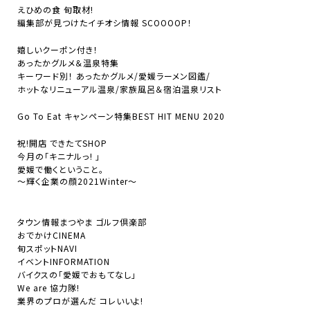
えひめの食 旬取材!
編集部が見つけたイチオシ情報 SCOOOOP！
嬉しいクーポン付き！
あったかグルメ＆温泉特集
キーワード別！ あったかグルメ/愛媛ラーメン図鑑/
ホットなリニューアル温泉/家族風呂＆宿泊温泉リスト
Go To Eat キャンペーン特集BEST HIT MENU 2020
祝!開店 できたてSHOP
今月の「キニナルっ! 」
愛媛で働くということ。
〜輝く企業の顔2021Winter〜
タウン情報まつやま ゴルフ倶楽部
おでかけCINEMA
旬スポットNAVI
イベントINFORMATION
バイクスの「愛媛でおもてなし」
We are 協力隊!
業界のプロが選んだ コレいいよ!