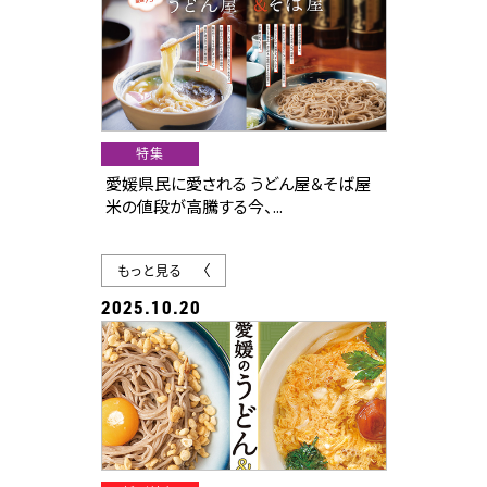
さらに、そば通を唸らせる、手打ちにこだ
わった本格志向のそば屋も愛媛で増加
中。
県民に愛される老舗＆繁盛店のうどん＆
そば厳選75杯を堪能あれ！
特集
その他、幹事さん必見の忘・新年会特集
愛媛県民に愛される うどん屋＆そば屋
も！
米の値段が高騰する今、...
もっと見る
2025.10.20