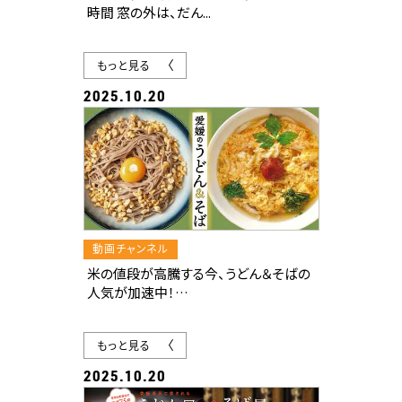
時間 窓の外は、だん...
もっと見る
2025.10.20
動画チャンネル
米の値段が高騰する今、うどん＆そばの
人気が加速中！
全国的にも「ご当地うどん」ブームが巻
き起こる中、“松山うどん”や「鍋焼きうど
もっと見る
ん」など、
もっちり柔らかい昔ながらの愛媛のうど
2025.10.20
んの魅力が再認識されています。