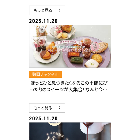
もっと見る
2025.11.20
動画チャンネル
ほっとひと息つきたくなるこの季節にぴ
ったりのスイーツが大集合！なんと今回
は、愛媛の人気菓子店10店舗のスイー
ツを詰め合わせた“スイーツBOX”を限
もっと見る
定販売！購入は、WEB産直ショップ「愛
媛のうた」から（12月1日～販売開始）。
2025.11.20
詳しくは誌面をチェック！
さらに！毎年大好評の「クリスマスケーキ
カタログ」も登場！抽選で合計93名様に