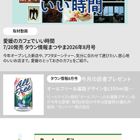
取材動画
愛媛のカフェでいい時間
7/20発売 タウン情報まつやま2026年8月号
今年オープンした新店や、アフタヌーンティー、気分に合わせて選びたい、居心地
のいいお店まで。 愛媛のとっておきのカフェをご紹介。
今月の読者プレゼント
タウン情報8月号
オールフリーお遍路デザイン缶(350ml缶×6
本)
ビールテイスト飲料「オールフリー」のお遍路デザイン缶
が今年も登場！ 発売8年目の今年は愛媛県59番札所国
分寺から60番札所横峰寺にいたる山道をデザイン。売上
提供／サントリー株式会社
１本につき１円を世界遺産登録応援に寄付する取り組み
も！