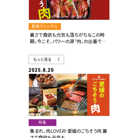
動画チャンネル
暑さで食欲も元気も落ちがちなこの時
期。今こそ、パワーの源〝肉〟の出番です。
焼肉はもちろん、ちょっと個性的な肉メ
ニューまで盛りだくさん。
もっと見る
さらに今回は、もう一歩踏み込んで、愛
媛が誇るブランド肉にもフォーカス。
2025.8.20
お肉の豪華プレゼントもご用意しまし
た！
美味しい“肉”が、あなたの夏バテ気分を
吹き飛ばします！
その他、愛媛の建築のプロが手掛ける
住宅や商業施設もご紹介。
特集
集まれ、肉LOVER! 愛媛のごちそう肉 暑
さで食欲も元気も...