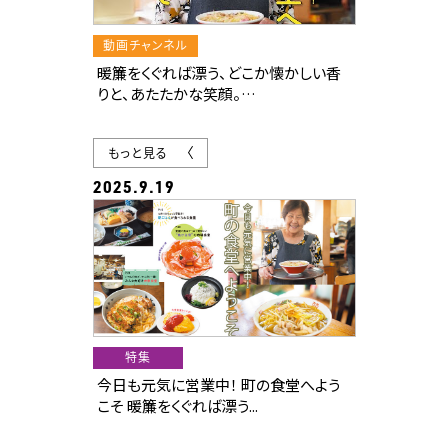
動画チャンネル
暖簾をくぐれば漂う、どこか懐かしい香
りと、あたたかな笑顔。
町の食堂は、忙しい毎日をそっと支えて
くれる、私たちの味方です。
もっと見る
大衆食堂、社員食堂、市場の食堂…
2025.9.19
朝ごはんから夜ごはんまで。
地元の人に愛される食堂で、お腹も心も
満たしませんか？
さらに、愛媛の離島の情報や、役立つ医
療情報も！
特集
今日も元気に営業中！ 町の食堂へよう
こそ 暖簾をくぐれば漂う...