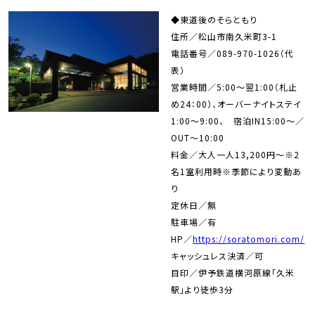
◆東道後のそらともり
住所／松山市南久米町3-1
電話番号／089-970-1026（代
表）
営業時間／5:00～翌1:00（札止
め24：00）、オーバーナイトステイ
1:00～9:00、 宿泊IN15:00～／
OUT～10:00
料金／大人一人13,200円～※2
名1室利用時※季節により変動あ
り
定休日／無
駐車場／有
HP／
https://soratomori.com/
キャッシュレス決済／可
目印／伊予鉄道横河原線「久米
駅」より徒歩3分