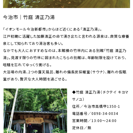
今治市｜竹庭 清正乃湯
「イオンモール今治新都市」からほど近くにある「清正乃湯」。
江戸初期に活躍した加藤清正の命で湧き出たと言われる源泉は、良質な療養
泉として知られており湯治客も多い。
なかでも大人におすすめなのは、本館横の竹林内にある別館「竹庭 清正乃
湯」。見渡す限りの竹林に囲まれたこちらの別館は、年齢制限を設けており、
喧騒を忘れてゆっくり寛げる。
大浴場の内湯、2つの露天風呂、離れの備長炭採暖室（サウナ）、離れの仮眠
室があり、贅沢な大人時間を過ごせる。
◆竹庭 清正乃湯（チクテイ キヨマ
サノユ）
住所／今治市高橋甲1350-1
電話番号／0898-34-0034
営業時間／13:00～24:00
定休日／無