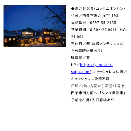
◆湯之谷温泉（ユノタニオンセン）
住所／西条市洲之内甲1193
電話番号／0897-55-2135
営業時間／8:30～22:00（札止め
21:00）
定休日／無（設備メンテナンスの
ため臨時休業あり）
駐車場／有
HP／
https://yunotani-
saijo.com/
キャッシュレス決済／
キャッシュレス決済不可
目印／松山方面から国道11号を
西条市街方面へ、「タマイ自動車」
手前を右折（入口看板あり