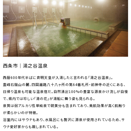
西条市｜湯之谷温泉
西暦600年代半ばに斉明天皇が入湯したと言われる「湯之谷温泉」。
霊峰石鎚山の麓、四国遍路八十八ヶ所の第64番札所・前神寺の近くにある、
日帰り温泉も可能な温泉宿だ。自然湧出100%の豊富な源泉かけ流しが自慢
で、県内では珍しい「湯の花」が湯船に舞う姿も見られる。
泉質は弱アルカリ性単純泉で硫黄分も含まれており、美肌効果が高く肌触り
が柔らかいのが特徴。
浴室内にはサウナもあり、水風呂にも贅沢に源泉が使用されているため、サ
ウナ愛好家からも親しまれている。