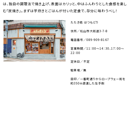
は、独自の調理法で焼き上げ、表面はカリッと、中はふんわりとした食感を楽し
む「炭焼き」。まずは芋炊きとごはんが付いた定食で、存分に味わうべし！
たたき処 はつもどり
住所／松山市大街道3-7-8
電話番号／089-909-8167
営業時間／11：00～14：30、17：00～
22：00
定休日／不定
駐車場／無
目印／一番町通りからロープウェー街を
約350m直進した左手側