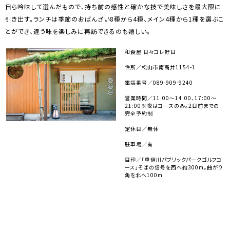
自ら吟味して選んだもので、持ち前の感性と確かな技で美味しさを最大限に
引き出す。ランチは季節のおばんざい8種から4種、メイン4種から1種を選ぶこ
とができ、違う味を楽しみに再訪できるのも嬉しい。
和食屋 日々コレ好日
住所／松山市南高井1154-1
電話番号／089-909-9240
営業時間／11:00～14:00、17:00～
21:00※夜はコースのみ。2日前までの
完全予約制
定休日／無休
駐車場／有
目印／「重信川パブリックパークゴルフコ
ース」そばの信号を西へ約300m。曲がり
角を北へ100m