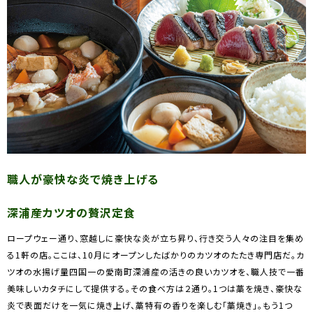
職人が豪快な炎で焼き上げる
深浦産カツオの贅沢定食
ロープウェー通り、窓越しに豪快な炎が立ち昇り、行き交う人々の注目を集め
る1軒の店。ここは、10月にオープンしたばかりのカツオのたたき専門店だ。カ
ツオの水揚げ量四国一の愛南町深浦産の活きの良いカツオを、職人技で一番
美味しいカタチにして提供する。その食べ方は２通り。1つは藁を焼き、豪快な
炎で表面だけを一気に焼き上げ、藁特有の香りを楽しむ「藁焼き」。もう1つ