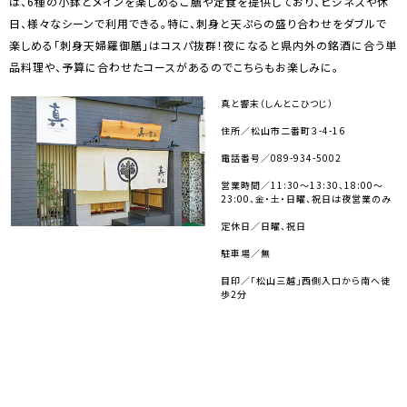
は、6種の小鉢とメインを楽しめるご膳や定食を提供しており、ビジネスや休
日、様々なシーンで利用できる。特に、刺身と天ぷらの盛り合わせをダブルで
楽しめる「刺身天婦羅御膳」はコスパ抜群！夜になると県内外の銘酒に合う単
品料理や、予算に合わせたコースがあるのでこちらもお楽しみに。
真と響末（しんとこひつじ）
住所／松山市二番町３-4-16
電話番号／089-934-5002
営業時間／11:30～13:30、18:00～
23:00、金・土・日曜、祝日は夜営業のみ
定休日／日曜、祝日
駐車場／無
目印／「松山三越」西側入口から南へ徒
歩2分