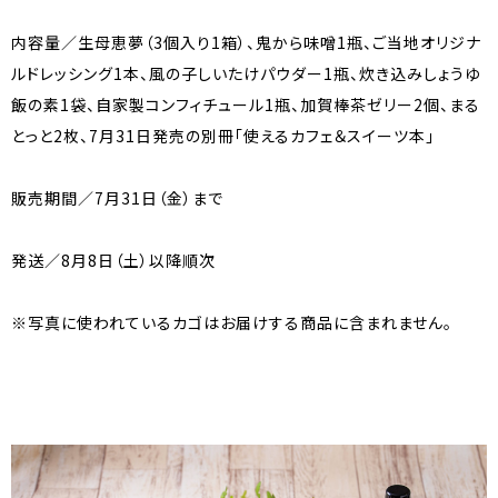
内容量／生母恵夢（3個入り1箱）、鬼から味噌1瓶、ご当地オリジナ
ルドレッシング1本、風の子しいたけパウダー1瓶、炊き込みしょうゆ
飯の素1袋、自家製コンフィチュール1瓶、加賀棒茶ゼリー2個、まる
とっと2枚、7月31日発売の別冊「使えるカフェ＆スイーツ本」
販売期間／7月31日（金）まで
発送／8月8日（土）以降順次
※写真に使われているカゴはお届けする商品に含まれません。