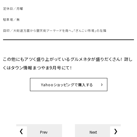
定休日／月曜
駐車場／無
目印／大街道方面から銀天街アーケードを南へ。「ぎんこい市場」の左隣
この他にもアツく盛り上がっているグルメネタが盛りだくさん！ 詳し
くはタウン情報まつやま9月号にて！
Yahooショッピングで購入する
Prev
Next