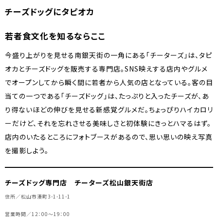
チーズドッグにタピオカ
若者食文化を知るならここ
今盛り上がりを見せる南銀天街の一角にある「チーターズ」は、タピ
オカとチーズドッグを販売する専門店。SNS映えする店内やグルメ
でオープンしてから瞬く間に若者から人気の店となっている。客の目
当ての一つである「チーズドッグ」は、たっぷりと入ったチーズが、あ
り得ないほどの伸びを見せる新感覚グルメだ。ちょっぴりハイカロリ
ーだけど、それを忘れさせる美味しさと初体験にきっとハマるはず。
店内のいたるところにフォトブースがあるので、思い思いの映え写真
を撮影しよう。
チーズドッグ専門店 チーターズ松山銀天街店
住所／松山市湊町3-1-11-1
営業時間／12：00～19：00