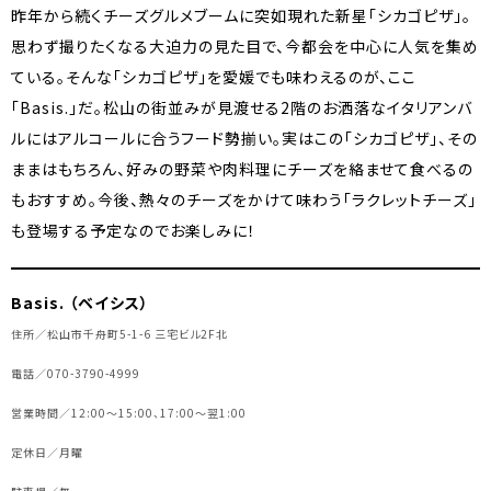
昨年から続くチーズグルメブームに突如現れた新星「シカゴピザ」。
思わず撮りたくなる大迫力の見た目で、今都会を中心に人気を集め
ている。そんな「シカゴピザ」を愛媛でも味わえるのが、ここ
「Basis.」だ。松山の街並みが見渡せる2階のお洒落なイタリアンバ
ルにはアルコールに合うフード勢揃い。実はこの「シカゴピザ」、その
ままはもちろん、好みの野菜や肉料理にチーズを絡ませて食べるの
もおすすめ。今後、熱々のチーズをかけて味わう「ラクレットチーズ」
も登場する予定なのでお楽しみに！
Basis. （ベイシス）
住所／松山市千舟町5-1-6 三宅ビル2F北
電話／070-3790-4999
営業時間／12:00～15:00、17:00～翌1:00
定休日／月曜