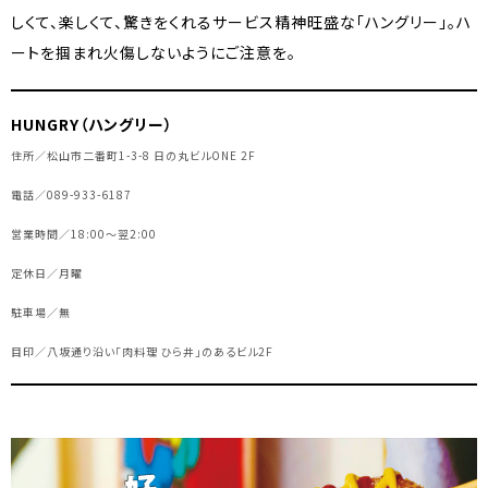
しくて、楽しくて、驚きをくれるサービス精神旺盛な「ハングリー」。ハ
ートを掴まれ火傷しないようにご注意を。
HUNGRY（ハングリー）
住所／松山市二番町1-3-8 日の丸ビルONE 2F
電話／089-933-6187
営業時間／18:00～翌2:00
定休日／月曜
駐車場／無
目印／八坂通り沿い「肉料理 ひら井」のあるビル2F