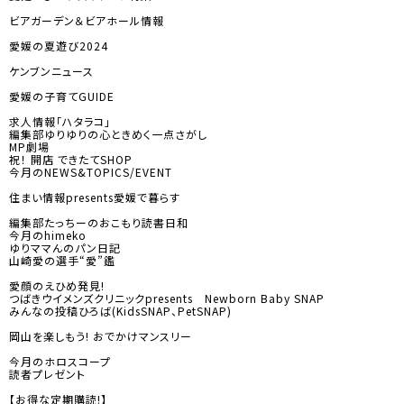
ビアガーデン＆ビアホール情報
愛媛の夏遊び2024
ケンブンニュース
愛媛の子育てGUIDE
求人情報「ハタラコ」
編集部ゆりゆりの心ときめく一点さがし
MP劇場
祝！ 開店 できたてSHOP
今月のNEWS&TOPICS/EVENT
住まい情報presents愛媛で暮らす
編集部たっちーのおこもり読書日和
今月のhimeko
ゆりママんのパン日記
山崎愛の選手“愛”鑑
愛顔のえひめ発見!
つばきウイメンズクリニックpresents Newborn Baby SNAP
みんなの投稿ひろば(KidsSNAP、PetSNAP)
岡山を楽しもう! おでかけマンスリー
今月のホロスコープ
読者プレゼント
【お得な定期購読!】