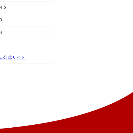
-2
0
り
ェ公式サイト