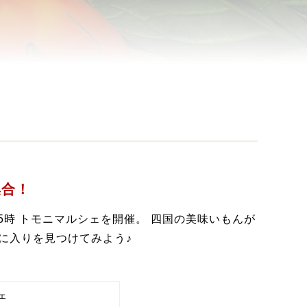
集合！
時〜15時 トモニマルシェを開催。 四国の美味いもんが
に入りを見つけてみよう♪
ェ