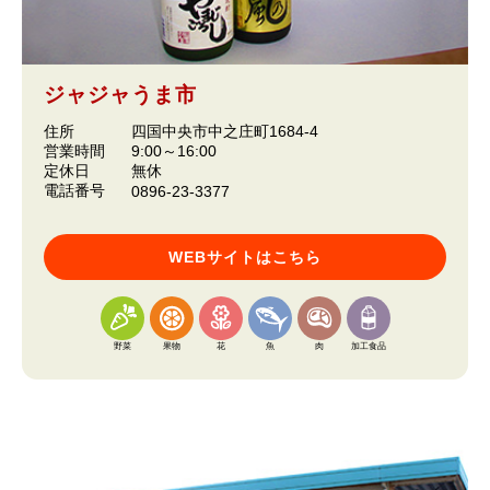
ジャジャうま市
住所
四国中央市中之庄町1684-4
営業時間
9:00～16:00
定休日
無休
電話番号
0896-23-3377
WEBサイトはこちら
野菜
果物
花
魚
肉
加工食品