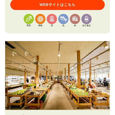
WEBサイトはこちら
野菜
果物
花
魚
肉
加工食品