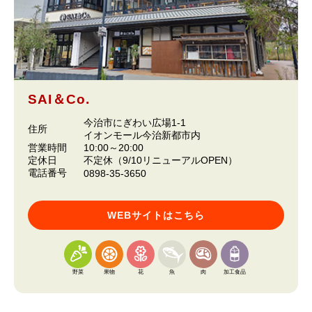
SAI＆Co.
今治市にぎわい広場1-1
住所
イオンモール今治新都市内
営業時間
10:00～20:00
定休日
不定休（9/10リニューアルOPEN）
電話番号
0898-35-3650
WEBサイトはこちら
野菜
果物
花
魚
肉
加工食品