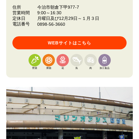
住所
今治市朝倉下甲977-7
営業時間
9:00～16:30
定休日
月曜日及び12月29日～１月３日
電話番号
0898-56-3660
WEBサイトはこちら
野菜
果物
花
魚
肉
加工食品