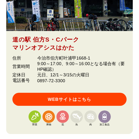
道の駅 伯方S・Cパーク
マリンオアシスはかた
住所
今治市伯方町叶浦甲1668-1
9:00～17:00、9:00～16:00となる場合有（要
営業時間
HP確認）
定休日
元日、12/1～3/15の火曜日
電話番号
0897-72-3300
WEBサイトはこちら
野菜
果物
花
魚
肉
加工食品