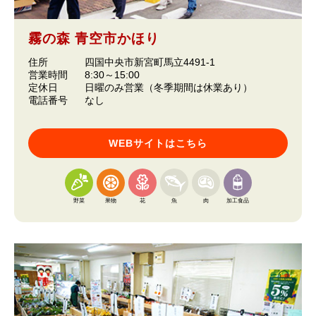
霧の森 青空市かほり
住所
四国中央市新宮町馬立4491-1
営業時間
8:30～15:00
定休日
日曜のみ営業（冬季期間は休業あり）
電話番号
なし
WEBサイトはこちら
野菜
果物
花
魚
肉
加工食品