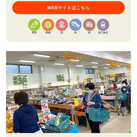
WEBサイトはこちら
野菜
果物
花
魚
肉
加工食品