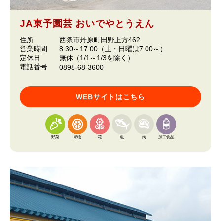
JA東予園芸 おいでやとうえん
住所
西条市丹原町田野上方462
営業時間
8:30～17:00（土・日曜は7:00～）
定休日
無休（1/1～1/3を除く）
電話番号
0898-68-3600
WEBサイトはこちら
野菜
果物
花
魚
肉
加工食品