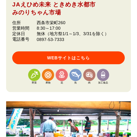
JAえひめ未来 ときめき水都市
みのりちゃん市場
住所
西条市栄町260
営業時間
8:30～17:00
定休日
無休（地方祭1/1～1/3、3/31を除く）
電話番号
0897-53-7333
WEBサイトはこちら
野菜
果物
花
魚
肉
加工食品