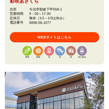
彩咲あさくら
住所
今治市朝倉下甲558-1
営業時間
9：00～17:30
定休日
無休（1/1～1/3は休み）
電話番号
0898-56-1077
WEBサイトはこちら
野菜
果物
花
魚
肉
加工食品