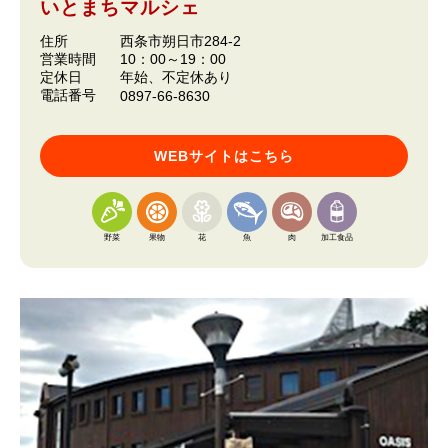
いとまちマルシェ
住所
西条市朔日市284-2
営業時間
10：00～19：00
定休日
年始、不定休あり
電話番号
0897-66-8630
WEBサイトはこちら
野菜
果物
花
魚
肉
加工食品