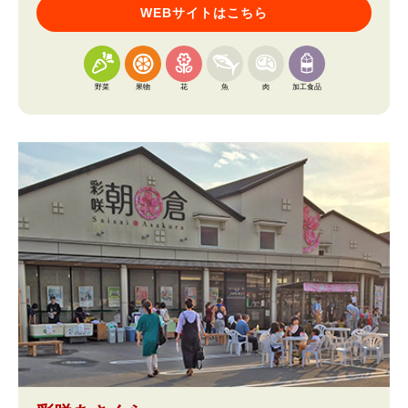
WEBサイトはこちら
野菜
果物
花
魚
肉
加工食品