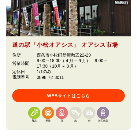
道の駅「小松オアシス」 オアシス市場
住所
西条市小松町新屋敷乙22-29
9:00～18:00（４月～９月） 9:00～
営業時間
17:30（10月～３月）
定休日
1/1のみ
電話番号
0898-72-3011
WEBサイトはこちら
野菜
果物
花
魚
肉
加工食品