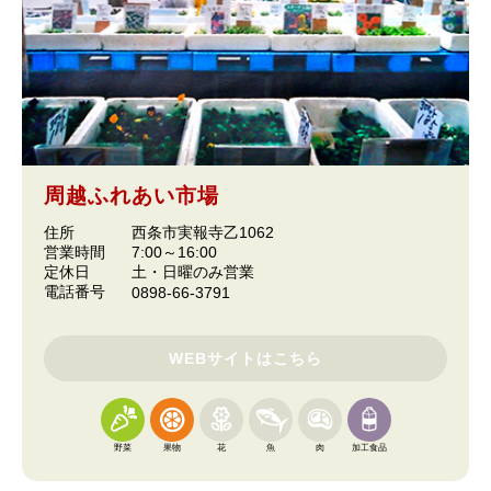
周越ふれあい市場
住所
西条市実報寺乙1062
営業時間
7:00～16:00
定休日
土・日曜のみ営業
電話番号
0898-66-3791
WEBサイトはこちら
野菜
果物
花
魚
肉
加工食品