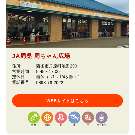
JA周桑 周ちゃん広場
住所
西条市丹原町池田290
営業時間
8:45～17:00
定休日
無休（1/1～1/4を除く）
電話番号
0898-76-2022
WEBサイトはこちら
野菜
果物
花
魚
肉
加工食品