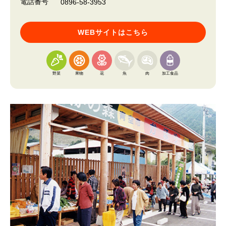
電話番号
0896-58-3953
WEBサイトはこちら
野菜
果物
花
魚
肉
加工食品