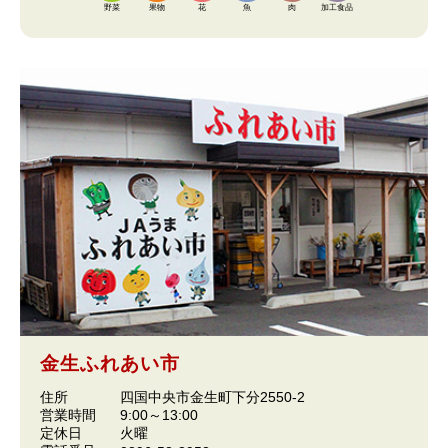
野菜
果物
花
魚
肉
加工食品
金生ふれあい市
住所
四国中央市金生町下分2550-2
営業時間
9:00～13:00
定休日
火曜