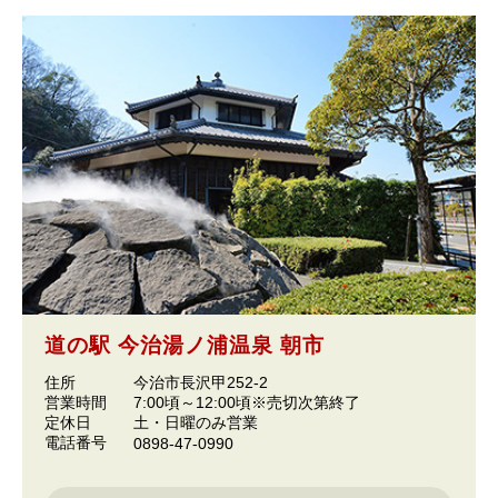
道の駅 今治湯ノ浦温泉 朝市
住所
今治市長沢甲252-2
営業時間
7:00頃～12:00頃※売切次第終了
定休日
土・日曜のみ営業
電話番号
0898-47-0990