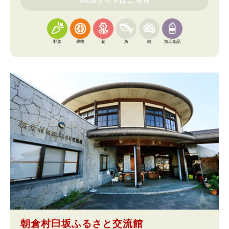
野菜
果物
花
魚
肉
加工食品
朝倉村臼坂ふるさと交流館