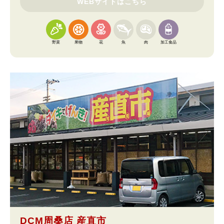
WEBサイトはこちら
野菜
果物
花
魚
肉
加工食品
DCM周桑店 産直市