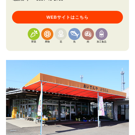
WEBサイトはこちら
野菜
果物
花
魚
肉
加工食品