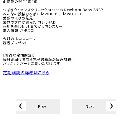
山崎愛の選手“愛”鑑
つばきウイメンズクリニックpresents Newborn Baby SNAP
みんなの投稿ひろば（I love KIDS、I love PET）
愛顔のえひめ発見
業界のプロが選んだ コレいいよ!
香川を楽しもう! おでかけマンスリー
求人情報「ハタラコ」
今月のホロスコープ
読者プレゼント
【お得な定期購読!】
毎月お届け便なら電子書籍版が読み放題！
バックナンバーもご覧いただけます。
定期購読の詳細はこちら
Prev
Next