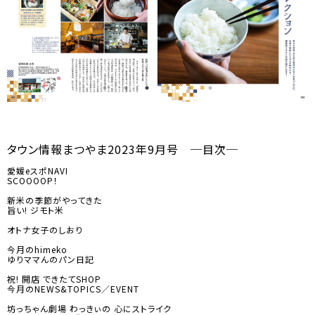
タウン情報まつやま2023年9月号 ─目次─
愛媛eスポNAVI
SCOOOOP！
新米の季節がやってきた
旨い! ジモト米
オトナ女子のしおり
今月のhimeko
ゆりママんのパン日記
祝! 開店 できたてSHOP
今月のNEWS&TOPICS／EVENT
坊っちゃん劇場 わっきぃの 心にストライク